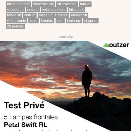
mister freeride
winteractivity
vtt provence
tuto vtt
vtt luberon
enduro
velo electrique
bike park
rando vtt
club vtt
mecanique cycles
enduro vtt
vtt descente
xc vtt
freeride
bike
fontenoy
stage vtt
29 pouces