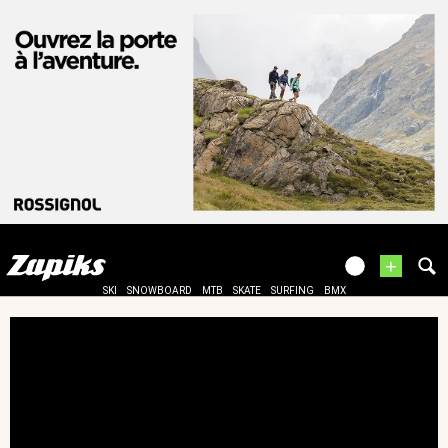
+
SKI
SNOWBOARD
MTB
SKATE
SURFING
BMX