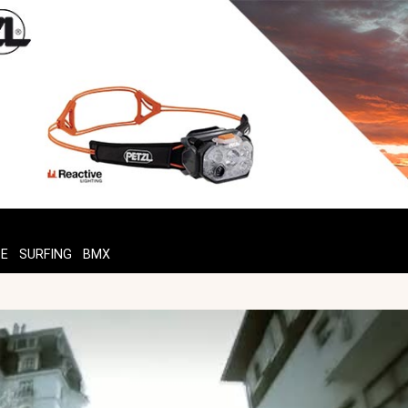
TE
SURFING
BMX