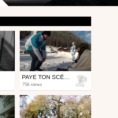
Ski
PAYE TON SCÉNAR // MAGICAL BOOTS
from scratcham
756 views
May 5, 2010