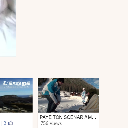
PAYE TON SCÉNAR // MAGICAL BOOTS
Ski
s
|
2
756 views
from scratcham