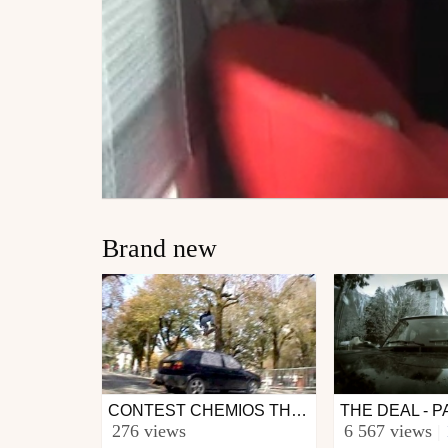
Brand new
CONTEST CHEMIOS THONES 2007
Skate
Ski
276 views
6 567 views
|
from imon_prod
from nbf74