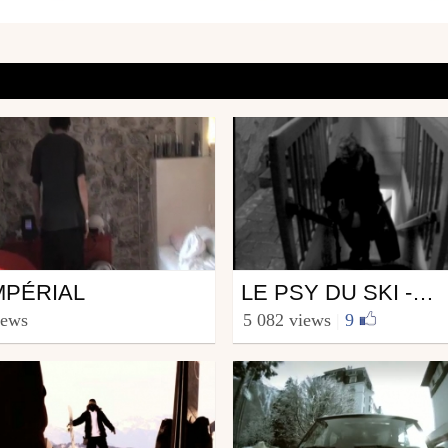
Ski
MPÉRIAL
LE PSY DU SKI - PAYE TON SCÉNAR 2010.
chem74
from SarahMcrew
iews
5 082 views
|
9
uary 4, 2010
May 3, 2010