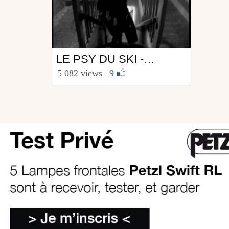
Ski
LE PSY DU SKI - PAYE TON SCÉNAR 2010.
from SarahMcrew
5 082 views
|
9
May 3, 2010