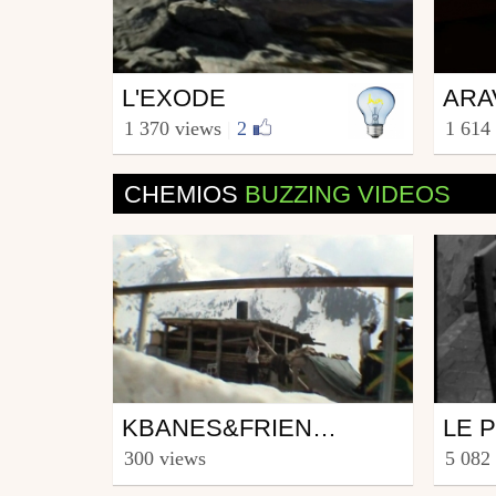
Ski
Ski
L'EXODE
from imon_prod
from B
1 370 views
|
2
1 614
May 6, 2010
April
CHEMIOS
BUZZING VIDEOS
Ski
Ski
KBANES&FRIENDS
from chem74
from 
300 views
5 082
February 4, 2010
May 