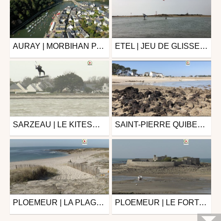
AURAY | MORBIHAN PADDLE TROPHY SNSM 2021 - BRETAGNE TÉLÉ
ETEL | JEU DE GLISSE, KITESURF À LA BARRE D'ETEL - BRETAGNE TÉLÉ
Surfing
Kite
from TVQuiberon
from TVQuiberon
October 17, 2021
March 26, 2021
SARZEAU | LE KITESURF VOLE À PENVINS - BRETAGNE TÉLÉ
SAINT-PIERRE QUIBERON | KERMAHÉ GRANDES MARÉES - TV QUIBERON 24/7
Kite
Other
from TVQuiberon
from TVQuiberon
March 26, 2021
March 26, 2021
PLOEMEUR | LA PLAGE DES KAOLINS - BRETAGNE TÉLÉ
PLOEMEUR | LE FORT-BLOQUÉ À MARÉE BASSE - BRETAGNE TÉLÉ
Other
Other
from TVQuiberon
from TVQuiberon