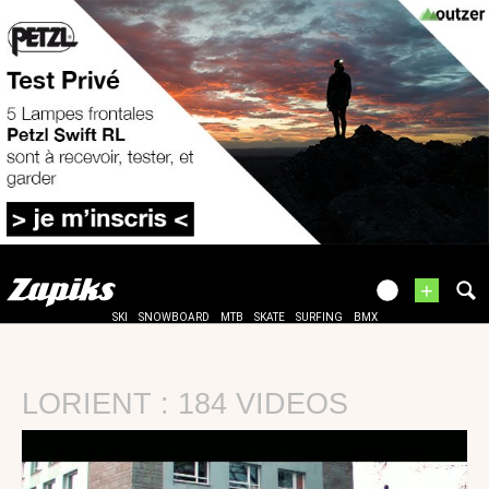
+
SKI
SNOWBOARD
MTB
SKATE
SURFING
BMX
LORIENT : 184 VIDEOS