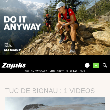
+
SKI
SNOWBOARD
MTB
SKATE
SURFING
BMX
TUC DE BIGNAU : 1 VIDEOS