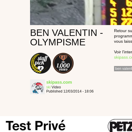
BEN VALENTIN -
Retour su
programme
OLYMPISME
vous lais
Voir l'in
skipass.
ben valent
skipass.com
ski
Video
Published 12/03/2014 - 18:06