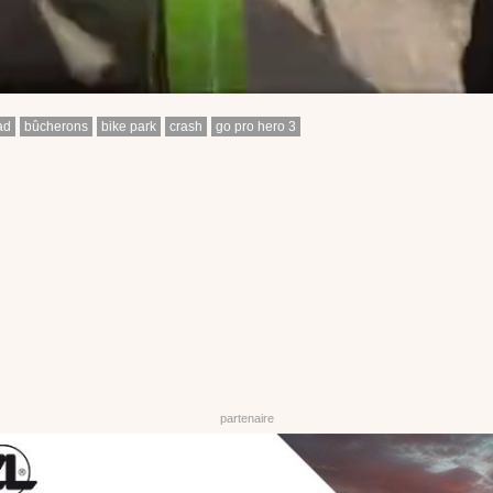
ad
bûcherons
bike park
crash
go pro hero 3