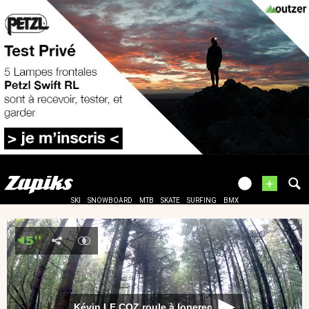
+
SKI
SNOWBOARD
MTB
SKATE
SURFING
BMX
Kévin LE COZ roule à loperec