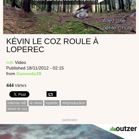
KÉVIN LE COZ ROULE À
LOPEREC
mtb
Video
Published 18/11/2012 - 02:15
from
Ganoudu29
444
views
intense m6
le nivot
lopéréc
mhproduction
kévin le coz