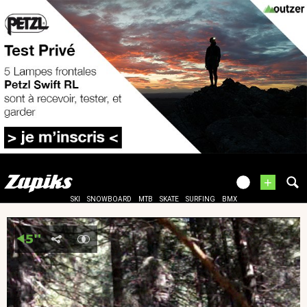
+
SKI
SNOWBOARD
MTB
SKATE
SURFING
BMX