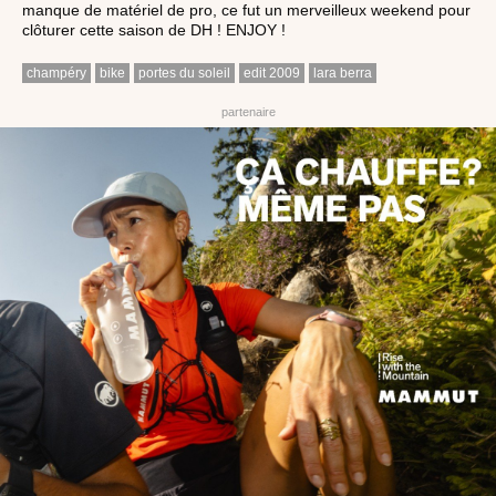
manque de matériel de pro, ce fut un merveilleux weekend pour
clôturer cette saison de DH ! ENJOY !
champéry
bike
portes du soleil
edit 2009
lara berra