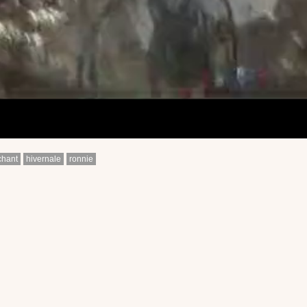
chant
hivernale
ronnie