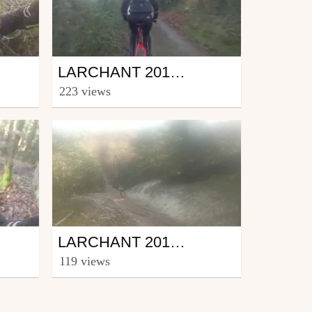
Mtb
LARCHANT 2014 HIVERNALE - 02 - DÉPART
from ronnie6z
223 views
February 3, 2014
Mtb
LARCHANT 2014 HIVERNALE -13- AIE AIE AIE (D'EN HAUT)
from ronnie6z
119 views
February 3, 2014