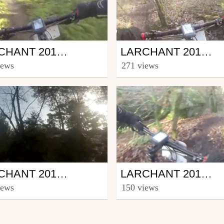
Mtb
LARCHANT 2014 HIVERNALE -11- CHUTE N°1
LARCHANT 2014 HIVERNALE -25- CHUTE N°2
onnie6z
from ronnie6z
iews
271 views
uary 3, 2014
February 3, 2014
Mtb
LARCHANT 2014 HIVERNALE -14- INSIDE
LARCHANT 2014 HIVERNALE -27- JOLI D- TECHNIQUE
onnie6z
from ronnie6z
iews
150 views
uary 3, 2014
February 3, 2014