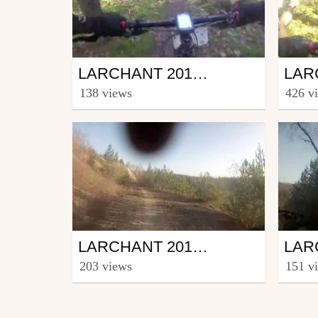
Mtb
Mtb
LARCHANT 2014 HIVERNALE -17- SUPER PASSAGE AVEC GARCI
from ronnie6z
from r
138 views
426 v
February 3, 2014
Febr
Mtb
Mtb
LARCHANT 2014 HIVERNALE -06- SINGLE DE BMX
from ronnie6z
from r
203 views
151 v
February 3, 2014
Febr