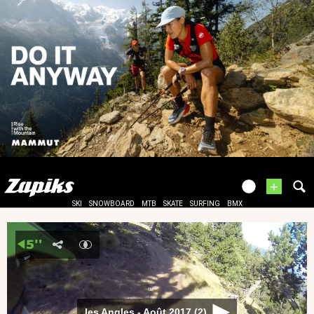
+
SKI
SNOWBOARD
MTB
SKATE
SURFING
BMX
les Angles - Août 2017 (2)