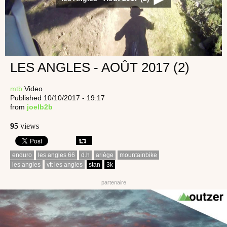
LES ANGLES - AOÛT 2017 (2)
mtb
Video
Published 10/10/2017 - 19:17
from
joelb2b
95
views
enduro
les angles 66
d.h
ariège
mountainbike
les angles
vtt les angles
stan
3k