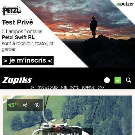
+
SKI
SNOWBOARD
MTB
SKATE
SURFING
BMX
LGP_areches hd