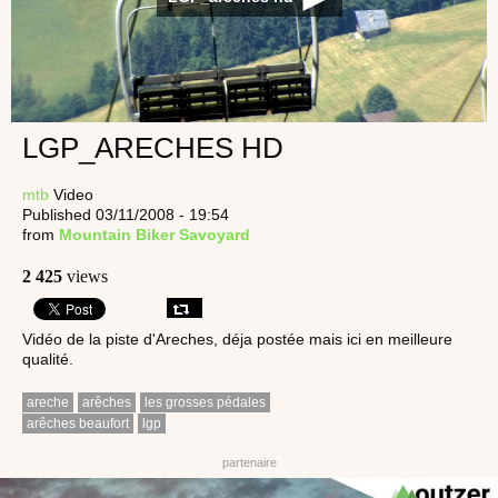
LGP_ARECHES HD
mtb
Video
Published 03/11/2008 - 19:54
from
Mountain Biker Savoyard
2 425
views
Vidéo de la piste d'Areches, déja postée mais ici en meilleure
qualité.
areche
arêches
les grosses pédales
arêches beaufort
lgp