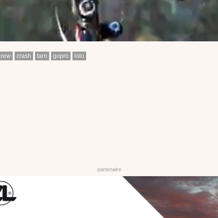
crew
crash
tarn
gopro
lolo