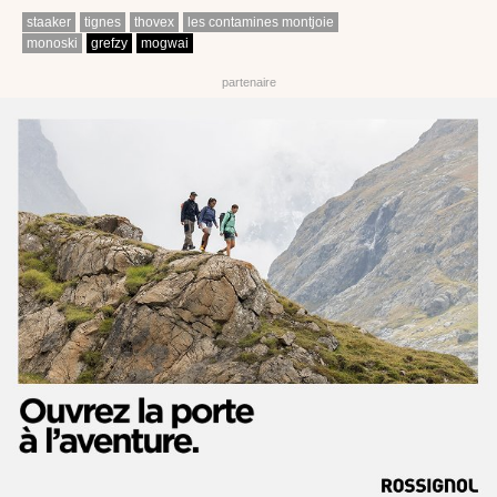
staaker
tignes
thovex
les contamines montjoie
monoski
grefzy
mogwai