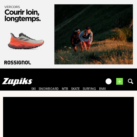
+
SKI
SNOWBOARD
MTB
SKATE
SURFING
BMX