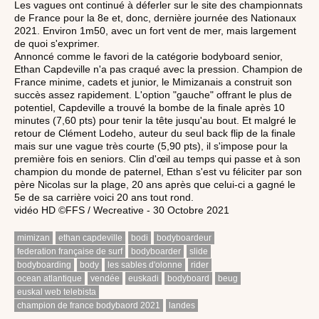
Les vagues ont continué à déferler sur le site des championnats
de France pour la 8e et, donc, dernière journée des Nationaux
2021. Environ 1m50, avec un fort vent de mer, mais largement
de quoi s'exprimer.
Annoncé comme le favori de la catégorie bodyboard senior,
Ethan Capdeville n'a pas craqué avec la pression. Champion de
France minime, cadets et junior, le Mimizanais a construit son
succès assez rapidement. L'option "gauche" offrant le plus de
potentiel, Capdeville a trouvé la bombe de la finale après 10
minutes (7,60 pts) pour tenir la tête jusqu'au bout. Et malgré le
retour de Clément Lodeho, auteur du seul back flip de la finale
mais sur une vague très courte (5,90 pts), il s'impose pour la
première fois en seniors. Clin d'œil au temps qui passe et à son
champion du monde de paternel, Ethan s'est vu féliciter par son
père Nicolas sur la plage, 20 ans après que celui-ci a gagné le
5e de sa carrière voici 20 ans tout rond.
vidéo HD ©FFS / Wecreative - 30 Octobre 2021
mimizan
ethan capdeville
bodi
bodyboardeur
federation française de surf
bodyboarder
slide
bodyboarding
body
les sables d'olonne
rider
ocean atlantique
vendée
euskadi
bodyboard
beug
euskal web telebista
champion de france bodybaord 2021
landes