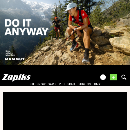
+
SKI
SNOWBOARD
MTB
SKATE
SURFING
BMX