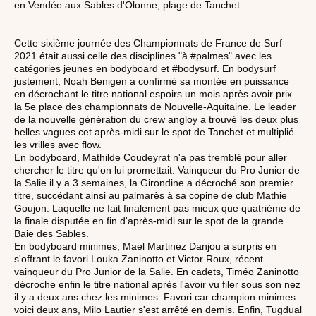
en Vendée aux Sables d'Olonne, plage de Tanchet.
Cette sixième journée des Championnats de France de Surf
2021 était aussi celle des disciplines "à #palmes" avec les
catégories jeunes en bodyboard et #bodysurf. En bodysurf
justement, Noah Benigen a confirmé sa montée en puissance
en décrochant le titre national espoirs un mois après avoir prix
la 5e place des championnats de Nouvelle-Aquitaine. Le leader
de la nouvelle génération du crew angloy a trouvé les deux plus
belles vagues cet après-midi sur le spot de Tanchet et multiplié
les vrilles avec flow.
En bodyboard, Mathilde Coudeyrat n'a pas tremblé pour aller
chercher le titre qu'on lui promettait. Vainqueur du Pro Junior de
la Salie il y a 3 semaines, la Girondine a décroché son premier
titre, succédant ainsi au palmarès à sa copine de club Mathie
Goujon. Laquelle ne fait finalement pas mieux que quatrième de
la finale disputée en fin d'après-midi sur le spot de la grande
Baie des Sables.
En bodyboard minimes, Mael Martinez Danjou a surpris en
s'offrant le favori Louka Zaninotto et Victor Roux, récent
vainqueur du Pro Junior de la Salie. En cadets, Timéo Zaninotto
décroche enfin le titre national après l'avoir vu filer sous son nez
il y a deux ans chez les minimes. Favori car champion minimes
voici deux ans, Milo Lautier s'est arrêté en demis. Enfin, Tugdual