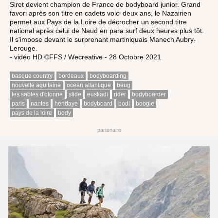
Siret devient champion de France de bodyboard junior. Grand
favori après son titre en cadets voici deux ans, le Nazairien
permet aux Pays de la Loire de décrocher un second titre
national après celui de Naud en para surf deux heures plus tôt.
Il s'impose devant le surprenant martiniquais Manech Aubry-
Lerouge.
- vidéo HD ©FFS / Wecreative - 28 Octobre 2021
basque country
bordeaux
bodyboarding
nouvelle aquitaine
ocean atlantique
beug
les sables d'olonne
slide
euskadi
rider
bodyboarder
paris
nantes
hendaye
bodyboard
bodi
boogie
pays de la loire
body