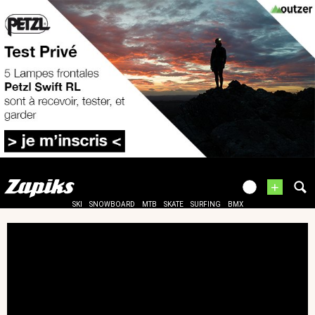
+
SKI
SNOWBOARD
MTB
SKATE
SURFING
BMX