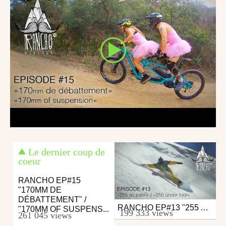
Le dernier coup de
coeur
RANCHO EP#15
"170MM DE
DÉBATTEMENT" /
RANCHO EP#13 "255 AU PATIN" / "255 UNDER FOOT"
Ski
"170MM OF SUSPENS...
199 333 views
261 045 views
from Rancho