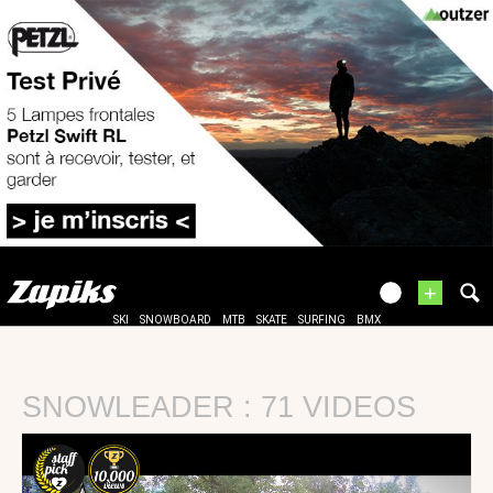
+
SKI
SNOWBOARD
MTB
SKATE
SURFING
BMX
SNOWLEADER : 71 VIDEOS