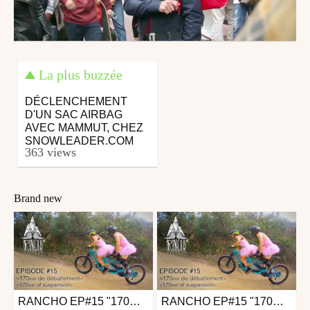
La plus buzzée
DÉCLENCHEMENT
D'UN SAC AIRBAG
AVEC MAMMUT, CHEZ
SNOWLEADER.COM
363 views
Brand new
RANCHO EP#15 "170MM DE DÉBATTEMENT" / "170MM OF SUSPENSION"
RANCHO EP#15 "170MM DE DÉBATTEMENT" / "170MM OF SUSPENSION"
Other
Mtb