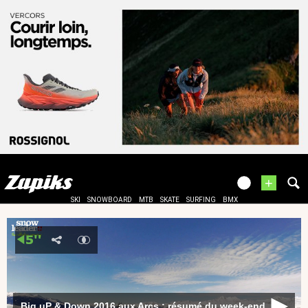
+
SKI
SNOWBOARD
MTB
SKATE
SURFING
BMX
Big uP & Down 2016 aux Arcs : résumé du week-end