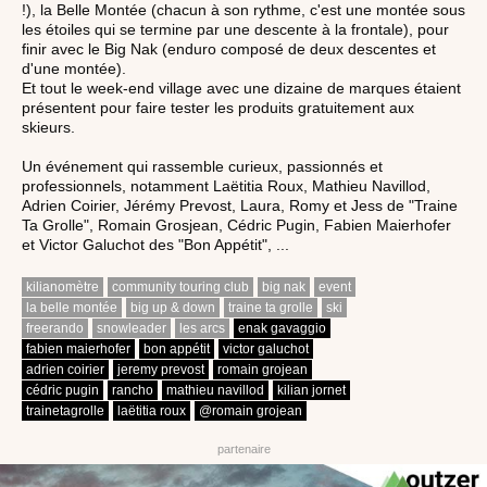
!), la Belle Montée (chacun à son rythme, c'est une montée sous
les étoiles qui se termine par une descente à la frontale), pour
finir avec le Big Nak (enduro composé de deux descentes et
d'une montée).
Et tout le week-end village avec une dizaine de marques étaient
présentent pour faire tester les produits gratuitement aux
skieurs.
Un événement qui rassemble curieux, passionnés et
professionnels, notamment Laëtitia Roux, Mathieu Navillod,
Adrien Coirier, Jérémy Prevost, Laura, Romy et Jess de "Traine
Ta Grolle", Romain Grosjean, Cédric Pugin, Fabien Maierhofer
et Victor Galuchot des "Bon Appétit", ...
kilianomètre
community touring club
big nak
event
la belle montée
big up & down
traine ta grolle
ski
freerando
snowleader
les arcs
enak gavaggio
fabien maierhofer
bon appétit
victor galuchot
adrien coirier
jeremy prevost
romain grojean
cédric pugin
rancho
mathieu navillod
kilian jornet
trainetagrolle
laëtitia roux
@romain grojean