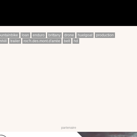
untainbike
loan
enduro
brittany
drone
huelgoat
production
hill
trailer
roc'h.des.mont.d'arrée
belt
hd