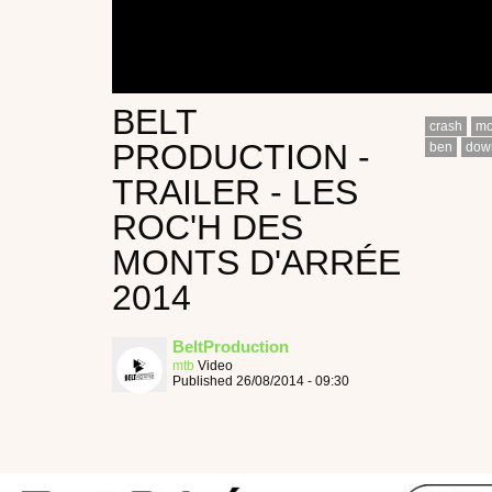
BELT
crash
mo
PRODUCTION -
ben
down
TRAILER - LES
ROC'H DES
MONTS D'ARRÉE
2014
BeltProduction
mtb
Video
Published 26/08/2014 - 09:30