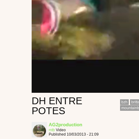
DH ENTRE
bzh
britt
POTES
mountainb
AG2production
mtb
Video
Published 10/03/2013 - 21:09