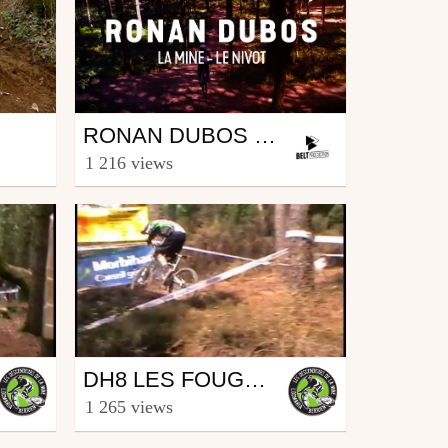
Mtb
RONAN DUBOS - LE NIVOT - LA MINE - FINISTÈRE
from BeltProduction
1 216 views
August 24, 2016
Mtb
DH8 LES FOUGERETS
from DH2LAMINE.COM
1 265 views
November 28, 2010