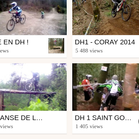
Mtb
 EN DH !
DH1 - CORAY 2014
G2production
from acbroladrienne
iews
5 488 views
uary 24, 2013
April 27, 2014
Mtb
LA DANSE DE LA PLUIE
DH 1 SAINT GOUENO - COUPE DE BRETAGNE
abron Production
from DH2LAMINE.COM
 views
1 405 views
13, 2014
April 11, 2011