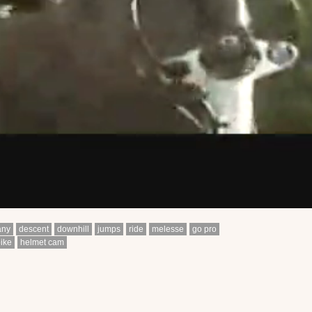
any
descent
downhill
jumps
ride
melesse
go pro
ike
helmet cam