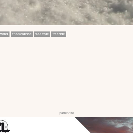
owder
chamrousse
freestyle
freeride