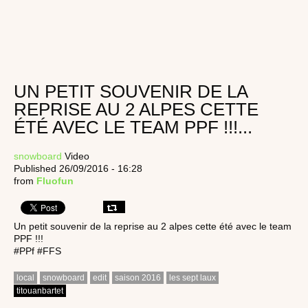
UN PETIT SOUVENIR DE LA
REPRISE AU 2 ALPES CETTE
ÉTÉ AVEC LE TEAM PPF !!!...
snowboard
Video
Published 26/09/2016 - 16:28
from
Fluofun
Un petit souvenir de la reprise au 2 alpes cette été avec le team
PPF !!!
#PPf #FFS
local
snowboard
edit
saison 2016
les sept laux
titouanbartet