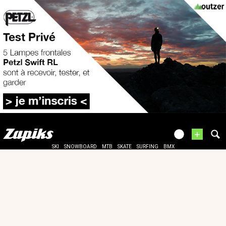
+
SKI
SNOWBOARD
MTB
SKATE
SURFING
BMX